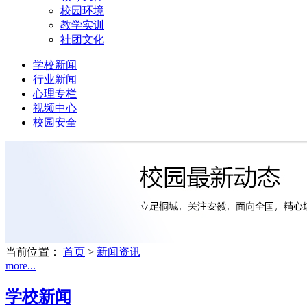
校园环境
教学实训
社团文化
学校新闻
行业新闻
心理专栏
视频中心
校园安全
当前位置：
首页
>
新闻资讯
more...
学校新闻