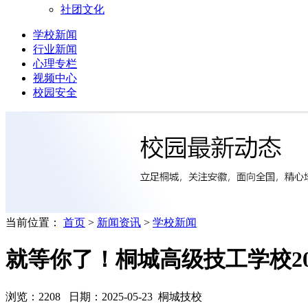
社团文化
学校新闻
行业新闻
心理专栏
视频中心
校园安全
当前位置：
首页
>
新闻资讯
>
学校新闻
就等你了！桐城高级技工学校2
浏览：
2208
日期：2025-05-23
桐城技校