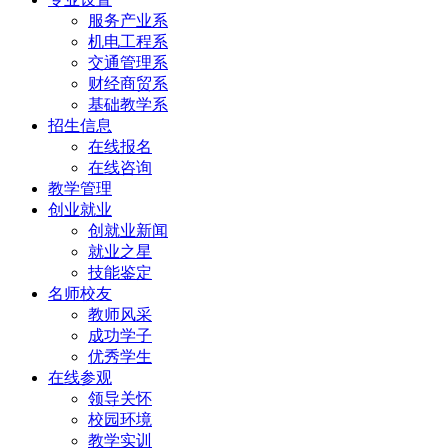
服务产业系
机电工程系
交通管理系
财经商贸系
基础教学系
招生信息
在线报名
在线咨询
教学管理
创业就业
创就业新闻
就业之星
技能鉴定
名师校友
教师风采
成功学子
优秀学生
在线参观
领导关怀
校园环境
教学实训