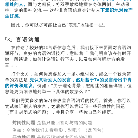
相处的人。
而与之相反，将双手放松地摆在身体两侧、主动保
持一定的眼神交流
—
这些非言语信息会让别人
下意识地对你产
生好感。
因此，你可以尽可能让自己“表现”地轻松一些。
「3」
言 语 沟 通
在传达了较好的非言语信息之后，我们接下来要面对言语沟
通环节。良好的言语沟通技巧，意味着
「
我们明白该在何时开
始一段谈话，如何让谈话进行下去，以及如何倾听对方的发
言
」
。
打个比方，如何你想要加入一场小组讨论，那么一个较为简
单的方法是
先认真听别人的发言，然后基于Ta的发言给出中肯
的评价和建议。
例如：“关于理论背景，您阐述的相当详细，但
您能更为细致地列举一下具体的数据么？”
我们需要多次的练习来改善言语沟通的技巧。首先，你可以
尝试倾听别人的发言，之后你可以尝试问一些开放性的问题
（而非封闭式的问题），并且分享一些你自己的经历。
封闭性问题
是指只能回答对与错的问题
例如：今晚我们去看电影，对吧？ （反问句）
开放性问题
是指不限制对方回答的问题