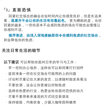
「3」 直 面 恐 惧
回避社交场合的确会在短时间内让你感觉良好，但是长远来
看，
逃避并不会让你的生活有丝毫起色。
更为糟糕的是，当你
回避的越多，
一些你原本不会感到焦虑的场合可能也会慢慢让
你感到不适。
循序渐进、由浅入深地
接触那些
令你感到焦虑的社交场合，
则会降低你的焦虑。
关注日常生活的细节
以下建议
可以帮助你面对日常的学习与工作：
· 早一些到办公场所，这样你可以和同事打打招呼
· 提前准备一些在社交场合可能用的上的问题
· 讨论时尽量记住大家的发言，以便随时能发表看法
· 不要饮酒，这会让你更难以控制焦虑
· 选择你热爱的行业，热爱会给你面对恐惧的动力
· 尽量不要用奉承逢迎的方式结交新朋友
· 保持锻炼，均衡饮食，少摄入咖啡因和糖类