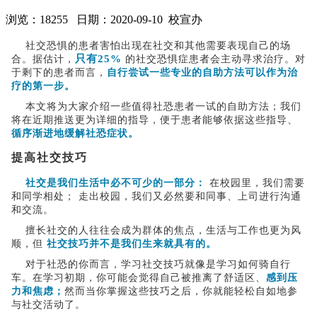
浏览：
18255
日期：2020-09-10
校宣办
社交恐惧的患者害怕出现在社交和其他需要表现自己的场
只有25%
合。据估计，
的社交恐惧症患者会主动寻求治疗。对
于剩下的患者而言，
自行尝试一些专业的自助方法可以作为治
疗的第一步。
本文将为大家介绍一些值得社恐患者一试的自助方法；我们
将在近期推送更为详细的指导，便于患者能够依据这些指导、
循序渐进地缓解社恐症状。
提
高社交技巧
社交是我们生活中必不可少的一部分：
在校园里，我们需要
和同学相处； 走出校园，我们又必然要和同事、上司进行沟通
和交流。
擅长社交的人往往会成为群体的焦点，生活与工作也更为风
顺，但
社交技巧并不是我们生来就具有的。
对于社恐的你而言，学习社交技巧就像是学习如何骑自行
车。在学习初期，你可能会觉得自己被推离了舒适区、
感到压
力和焦虑；
然而当你掌握这些技巧之后，你就能轻松自如地参
与社交活动了。