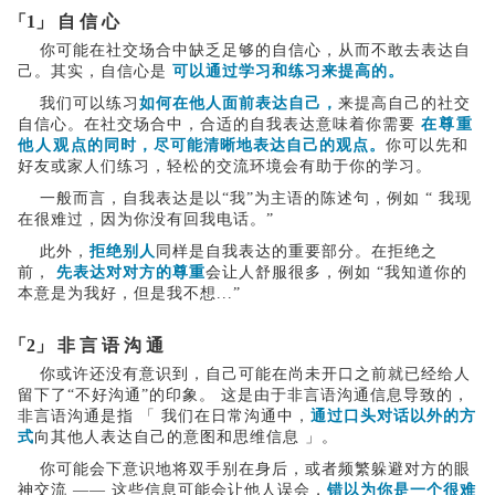
「1」 自 信 心
你可能在社交场合中缺乏足够的自信心，从而不敢去表达自
己。其实，自信心是
可以通过学习和练习来提高的。
我们可以练习
如何在他人面前表达自己，
来提高自己的社交
自信心。在社交场合中，合适的自我表达意味着你需要
在尊重
他人观点的同时，尽可能清晰地表达自己的观点。
你可以先和
好友或家人们练习，轻松的交流环境会有助于你的学习。
一般而言，自我表达是以“我”为主语的陈述句，例如 “ 我现
在很难过，因为你没有回我电话。”
此外，
拒绝别人
同样是自我表达的重要部分。在拒绝之
前，
先表达对对方的尊重
会让人舒服很多，例如 “我知道你的
本意是为我好，但是我不想...”
「2」 非 言 语 沟 通
你或许还没有意识到，自己可能在尚未开口之前就已经给人
留下了“不好沟通”的印象。 这是由于非言语沟通信息导致的，
非言语沟通是指 「 我们在日常沟通中，
通过
口头对话以外的方
式
向其他人表达自己的意图和思维信息 」。
你可能会下意识地将双手别在身后，或者频繁躲避对方的眼
神交流 —— 这些信息可能会让他人误会，
错以为你是一个很难