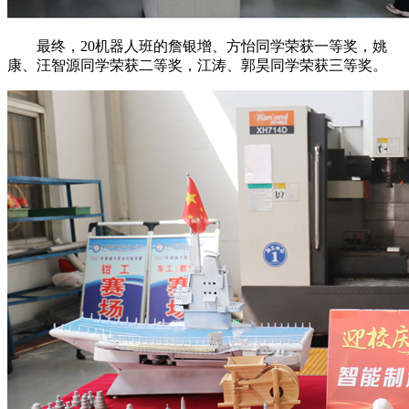
最终，20机器人班的詹银增、方怡同学荣获一等奖，姚
康、汪智源同学荣获二等奖，江涛、郭昊同学荣获三等奖。