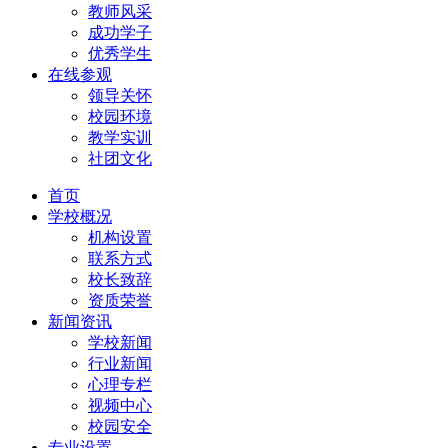
教师风采
成功学子
优秀学生
在线参观
领导关怀
校园环境
教学实训
社团文化
首页
学校概况
机构设置
联系方式
校长致辞
资质荣誉
新闻资讯
学校新闻
行业新闻
心理专栏
视频中心
校园安全
专业设置