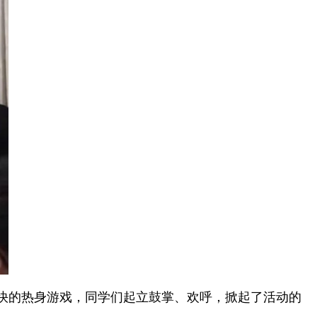
快的热身游戏，同学们起立鼓掌、欢呼，掀起了活动的