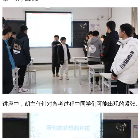
讲座中，胡主任针对备考过程中同学们可能出现的紧张