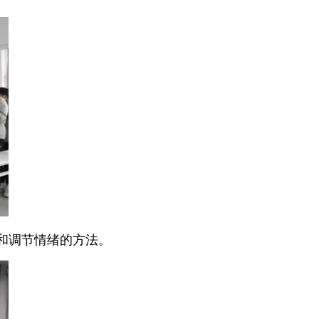
和调节情绪的方法。