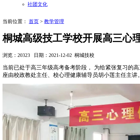
社团文化
当前位置：
首页
>
教学管理
桐城高级技工学校开展高三心
浏览：
20323
日期：2021-12-02
桐城技校
当前已处于高三年级高考备考阶段， 为给紧张复习的高
座由校政教处主任、校心理健康辅导员胡小莲主任主讲