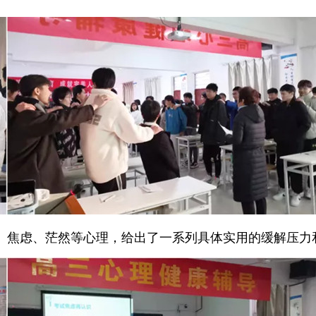
、焦虑、茫然等心理，给出了一系列具体实用的缓解压力