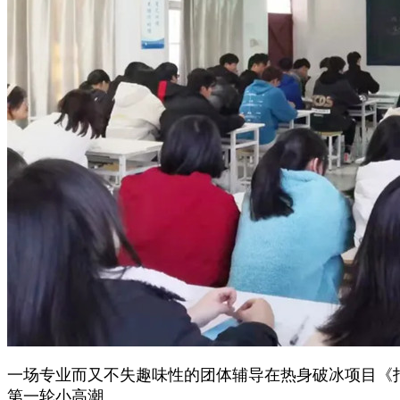
一场专业而又不失趣味性的团体辅导在热身破冰项目《
第一轮小高潮。