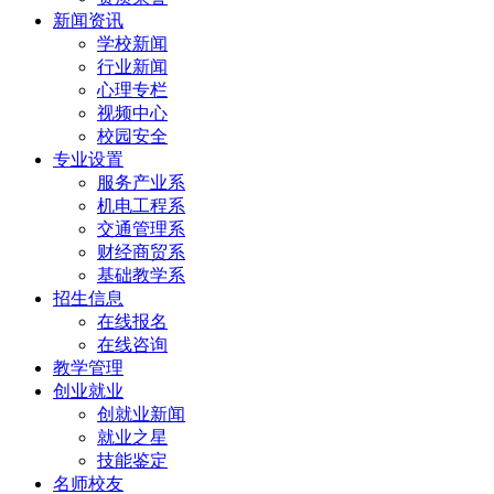
新闻资讯
学校新闻
行业新闻
心理专栏
视频中心
校园安全
专业设置
服务产业系
机电工程系
交通管理系
财经商贸系
基础教学系
招生信息
在线报名
在线咨询
教学管理
创业就业
创就业新闻
就业之星
技能鉴定
名师校友